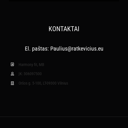
KONTAKTAI
El. paštas:
Paulius@ratkevicius.eu
Harmony fit, MB
ĮK: 306097500
Oršos g. 5-100, LT-09300 Vilnius