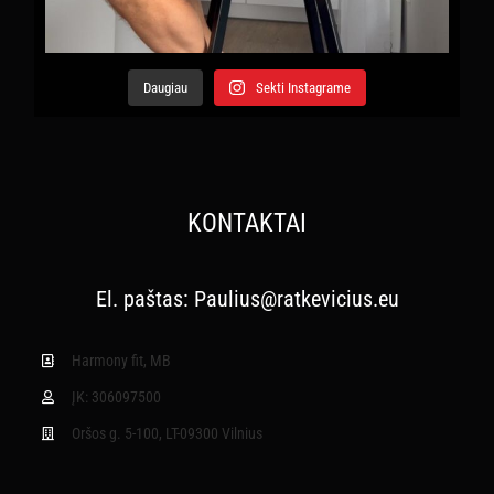
Daugiau
Sekti Instagrame
KONTAKTAI
El. paštas:
Paulius@ratkevicius.eu
Harmony fit, MB
ĮK: 306097500
Oršos g. 5-100, LT-09300 Vilnius