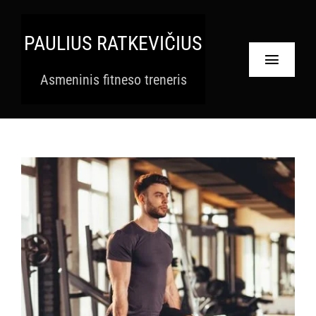
Skip
to
PAULIUS RATKEVIČIUS
content
Toggle
Asmeninis fitneso treneris
Navigat
Pradinis
Paslaugos
Apie
Krepšelis
Paskyra