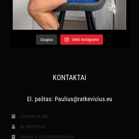
Daugiau
Sekti Instagrame
KONTAKTAI
El. paštas:
Paulius@ratkevicius.eu
Harmony fit, MB
ĮK: 306097500
Oršos g. 5-100, LT-09300 Vilnius