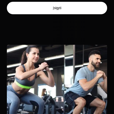
Sporto
Įsigyti
Programa
Moterims