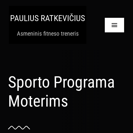
Skip
to
PAULIUS RATKEVIČIUS
content
Toggle
Asmeninis fitneso treneris
Navigat
Pradinis
Paslaugos
Sporto Programa
Apie
Moterims
Krepšelis
Paskyra