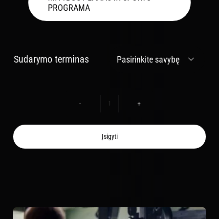
PROGRAMA
Sudarymo terminas

produkto
kiekis:
Sporto
Įsigyti
Programa
Vyrams