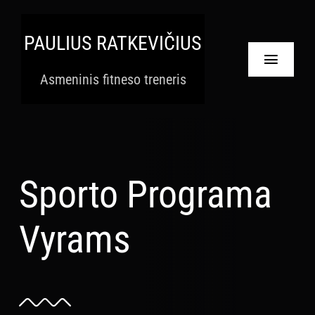
Skip
to
PAULIUS RATKEVIČIUS
content
Toggle
Asmeninis fitneso treneris
Navigat
Pradinis
Paslaugos
Sporto Programa
Apie
Vyrams
Krepšelis
Paskyra