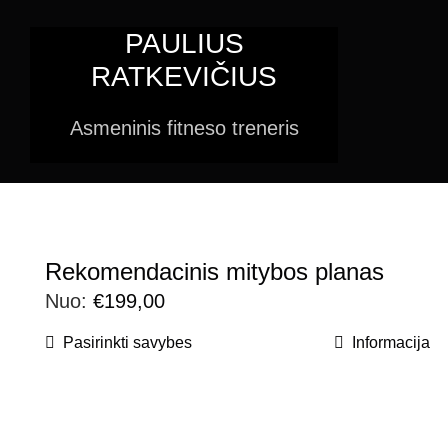
Skip
PAULIUS
to
RATKEVIČIUS
content
Asmeninis fitneso treneris
Rekomendacinis mitybos planas
Nuo:
€
199,00
Pasirinkti savybes
Informacija