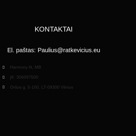
KONTAKTAI
El. paštas:
Paulius@ratkevicius.eu
Harmony fit, MB
ĮK: 306097500
Oršos g. 5-100, LT-09300 Vilnius