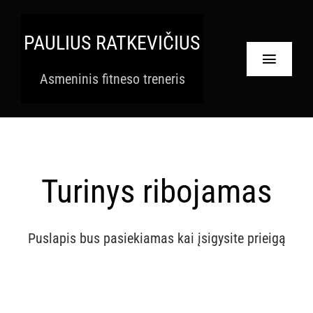
Skip
to
PAULIUS RATKEVIČIUS
content
Toggle
Asmeninis fitneso treneris
Navigat
Pradinis
Paslaugos
Turinys ribojamas
Apie
Krepšelis
Puslapis bus pasiekiamas kai įsigysite prieigą
Paskyra