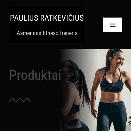
Skip
to
PAULIUS RATKEVIČIUS
content
Toggle
Asmeninis fitneso treneris
Navigat
Pradinis
Paslaugos
Produktai
Apie
Krepšelis
Paskyra