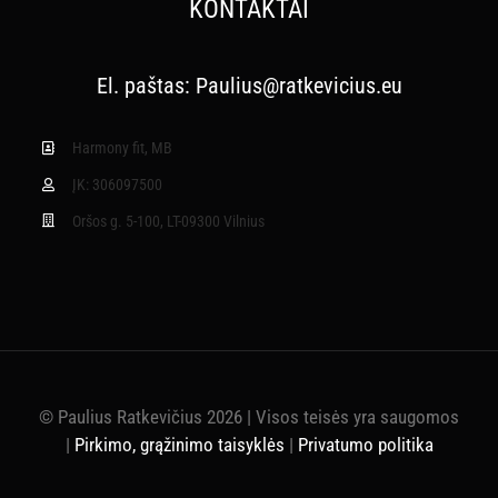
KONTAKTAI
El. paštas:
Paulius@ratkevicius.eu
Harmony fit, MB
ĮK: 306097500
Oršos g. 5-100, LT-09300 Vilnius
© Paulius Ratkevičius 2026 | Visos teisės yra saugomos
|
Pirkimo, grąžinimo taisyklės
|
Privatumo politika