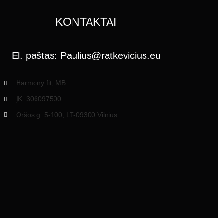
KONTAKTAI
El. paštas:
Paulius@ratkevicius.eu
Harmony fit, MB
ĮK: 306097500
Oršos g. 5-100, LT-09300 Vilnius