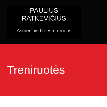
Skip
PAULIUS
to
RATKEVIČIUS
content
Asmeninis fitneso treneris
Treniruotės