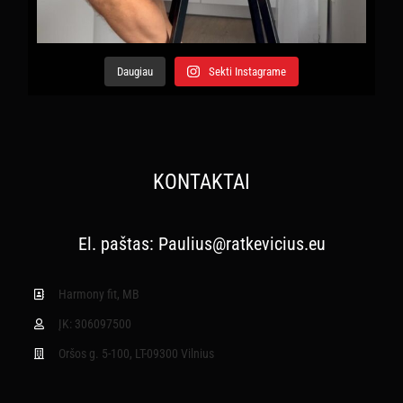
Daugiau
Sekti Instagrame
KONTAKTAI
El. paštas:
Paulius@ratkevicius.eu
Harmony fit, MB
ĮK: 306097500
Oršos g. 5-100, LT-09300 Vilnius