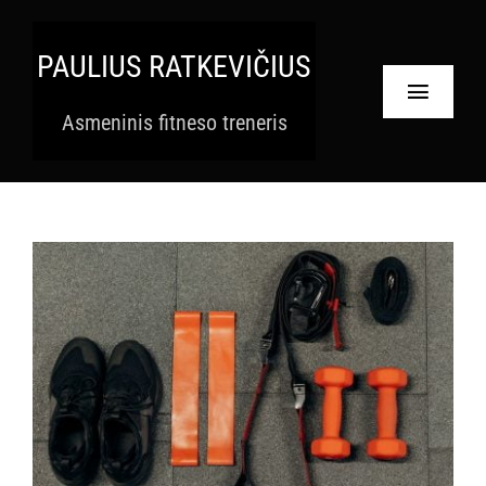
Skip
to
PAULIUS RATKEVIČIUS
content
Toggle
Asmeninis fitneso treneris
Navigat
Pradinis
Paslaugos
Apie
Krepšelis
Paskyra