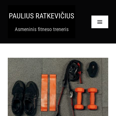
Skip
to
PAULIUS RATKEVIČIUS
content
Toggle
Asmeninis fitneso treneris
Navigat
Pradinis
Paslaugos
Apie
Krepšelis
Paskyra