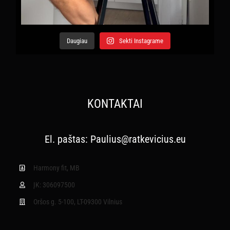
Daugiau
Sekti Instagrame
KONTAKTAI
El. paštas:
Paulius@ratkevicius.eu
Harmony fit, MB
ĮK: 306097500
Oršos g. 5-100, LT-09300 Vilnius