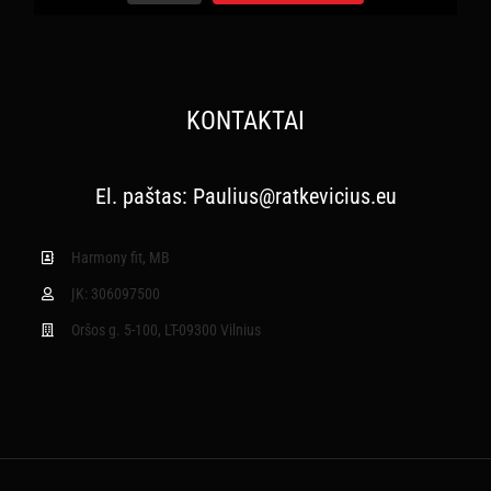
KONTAKTAI
El. paštas:
Paulius@ratkevicius.eu
Harmony fit, MB
ĮK: 306097500
Oršos g. 5-100, LT-09300 Vilnius