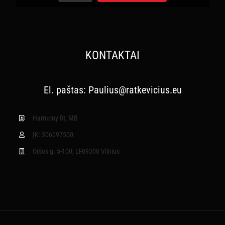
KONTAKTAI
El. paštas:
Paulius@ratkevicius.eu
Harmony fit, MB
ĮK: 306097500
Oršos g. 5-100, LT-09300 Vilnius