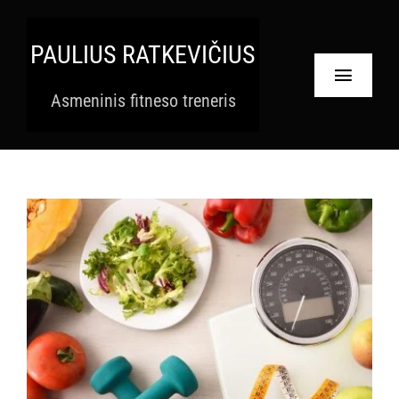
Skip
to
PAULIUS RATKEVIČIUS
content
Toggle
Asmeninis fitneso treneris
Navigat
Pradinis
Paslaugos
Apie
Krepšelis
Paskyra