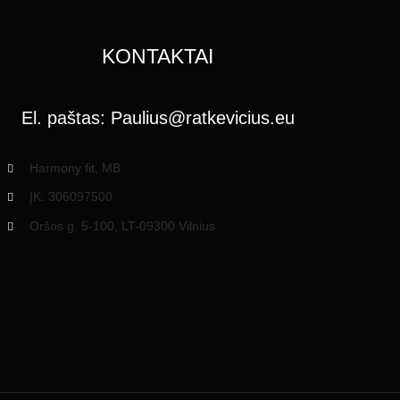
KONTAKTAI
El. paštas:
Paulius@ratkevicius.eu
Harmony fit, MB
ĮK: 306097500
Oršos g. 5-100, LT-09300 Vilnius