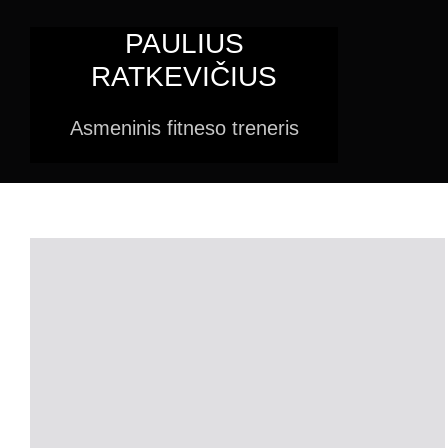
Skip
PAULIUS
to
RATKEVIČIUS
content
Asmeninis fitneso treneris