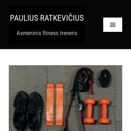
Skip
to
PAULIUS RATKEVIČIUS
content
Toggle
Asmeninis fitneso treneris
Navigat
Pradinis
Paslaugos
Apie
Krepšelis
Paskyra