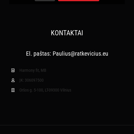
KONTAKTAI
El. paštas:
Paulius@ratkevicius.eu
Harmony fit, MB
ĮK: 306097500
Oršos g. 5-100, LT-09300 Vilnius